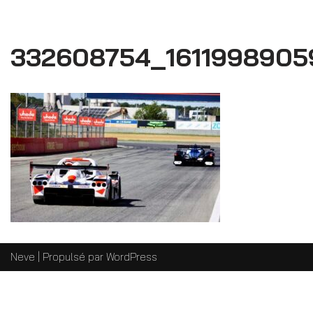
332608754_161199890
Neve
| Propulsé par
WordPress