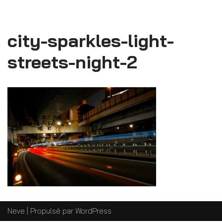
city-sparkles-light-
streets-night-2
Neve
| Propulsé par
WordPress