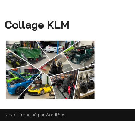
Collage KLM
Neve
| Propulsé par
WordPress