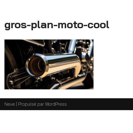
gros-plan-moto-cool
Neve
| Propulsé par
WordPress